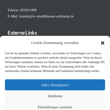
Telefon: 09185/1899
E-Mail:
kontakt@sv-muehlhausen-sulzbuerg.de
Externe Links
Deutscher Fußball-Bund
Cookie-Zustimmung verwalten
Bayerischer Fußball-Verband
Um dir ein optimales Erlebnis zu bieten, verwenden wir Technologien wie Cookies,
BFV - Bezirk Mittelfranken
um Geräteinformationen zu speichern und/oder darauf zuzugreifen. Wenn du diesen
Schiedsrichtergruppe Neumarkt
Technologien zustimmst, können wir Daten wie das Surfverhalten oder eindeutige IDs
Bayerischer Turnverband
auf dieser Website verarbeiten. Wenn du deine Zustimmung nicht erteilst oder
zurückziehst, können bestimmte Merkmale und Funktionen beeinträchtigt werden.
Judo in der Oberpfalz
Bayerischer Judoverband BJV
Alles Akzeptieren
Deutscher Judobund DJB
Ablehnen
KONTAKT & ANFAHRT
DATENSCHUTZ
IMPRESSUM
COOKIE-RICHTLINIE (EU)
Einstellungen ansehen