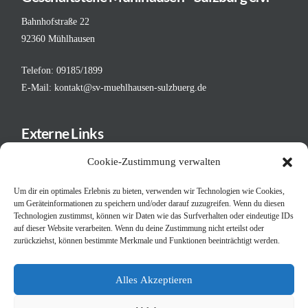
Bahnhofstraße 22
92360 Mühlhausen
Telefon: 09185/1899
E-Mail:
kontakt@sv-muehlhausen-sulzbuerg.de
Externe Links
Deutscher Fußball-Bund
Cookie-Zustimmung verwalten
Bayerischer Fußball-Verband
Um dir ein optimales Erlebnis zu bieten, verwenden wir Technologien wie Cookies,
BFV - Bezirk Mittelfranken
um Geräteinformationen zu speichern und/oder darauf zuzugreifen. Wenn du diesen
Schiedsrichtergruppe Neumarkt
Technologien zustimmst, können wir Daten wie das Surfverhalten oder eindeutige IDs
Bayerischer Turnverband
auf dieser Website verarbeiten. Wenn du deine Zustimmung nicht erteilst oder
zurückziehst, können bestimmte Merkmale und Funktionen beeinträchtigt werden.
Judo in der Oberpfalz
Bayerischer Judoverband BJV
Alles Akzeptieren
Deutscher Judobund DJB