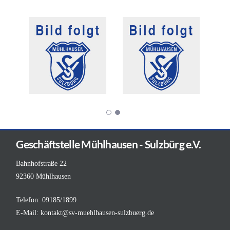
Geschäftstelle Mühlhausen - Sulzbürg e.V.
Bahnhofstraße 22
92360 Mühlhausen
Telefon: 09185/1899
E-Mail:
kontakt@sv-muehlhausen-sulzbuerg.de