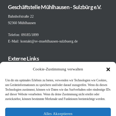
Geschäftstelle Mühlhausen - Sulzbürg e.V.
Bahnhofstraße 22
92360 Mühlhausen
Telefon: 09185/1899
E-Mail:
kontakt@sv-muehlhausen-sulzbuerg.de
Externe Links
Deutscher Fußball-Bund
Cookie-Zustimmung verwalten
Bayerischer Fußball-Verband
Um dir ein optimales Erlebnis zu bieten, verwenden wir Technologien wie Cookies,
BFV - Bezirk Mittelfranken
um Geräteinformationen zu speichern und/oder darauf zuzugreifen. Wenn du diesen
Schiedsrichtergruppe Neumarkt
Technologien zustimmst, können wir Daten wie das Surfverhalten oder eindeutige IDs
Bayerischer Turnverband
auf dieser Website verarbeiten. Wenn du deine Zustimmung nicht erteilst oder
zurückziehst, können bestimmte Merkmale und Funktionen beeinträchtigt werden.
Judo in der Oberpfalz
Bayerischer Judoverband BJV
Alles Akzeptieren
Deutscher Judobund DJB