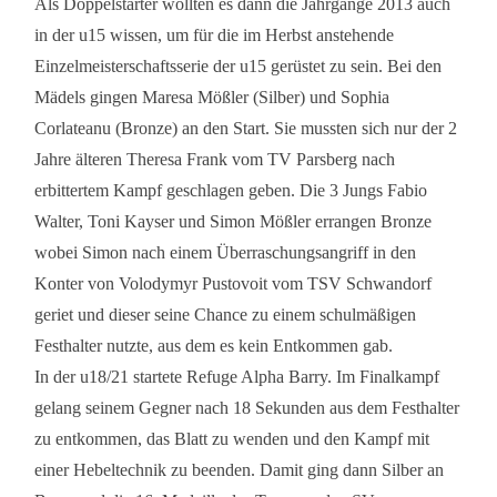
Als Doppelstarter wollten es dann die Jahrgänge 2013 auch
in der u15 wissen, um für die im Herbst anstehende
Einzelmeisterschaftsserie der u15 gerüstet zu sein. Bei den
Mädels gingen Maresa Mößler (Silber) und Sophia
Corlateanu (Bronze) an den Start. Sie mussten sich nur der 2
Jahre älteren Theresa Frank vom TV Parsberg nach
erbittertem Kampf geschlagen geben. Die 3 Jungs Fabio
Walter, Toni Kayser und Simon Mößler errangen Bronze
wobei Simon nach einem Überraschungsangriff in den
Konter von Volodymyr Pustovoit vom TSV Schwandorf
geriet und dieser seine Chance zu einem schulmäßigen
Festhalter nutzte, aus dem es kein Entkommen gab.
In der u18/21 startete Refuge Alpha Barry. Im Finalkampf
gelang seinem Gegner nach 18 Sekunden aus dem Festhalter
zu entkommen, das Blatt zu wenden und den Kampf mit
einer Hebeltechnik zu beenden. Damit ging dann Silber an