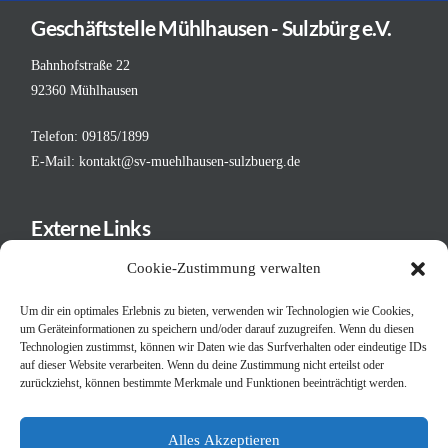
Geschäftstelle Mühlhausen - Sulzbürg e.V.
Bahnhofstraße 22
92360 Mühlhausen
Telefon: 09185/1899
E-Mail:
kontakt@sv-muehlhausen-sulzbuerg.de
Externe Links
Deutscher Fußball-Bund
Cookie-Zustimmung verwalten
Bayerischer Fußball-Verband
Um dir ein optimales Erlebnis zu bieten, verwenden wir Technologien wie Cookies,
BFV - Bezirk Mittelfranken
um Geräteinformationen zu speichern und/oder darauf zuzugreifen. Wenn du diesen
Schiedsrichtergruppe Neumarkt
Technologien zustimmst, können wir Daten wie das Surfverhalten oder eindeutige IDs
Bayerischer Turnverband
auf dieser Website verarbeiten. Wenn du deine Zustimmung nicht erteilst oder
zurückziehst, können bestimmte Merkmale und Funktionen beeinträchtigt werden.
Judo in der Oberpfalz
Bayerischer Judoverband BJV
Alles Akzeptieren
Deutscher Judobund DJB