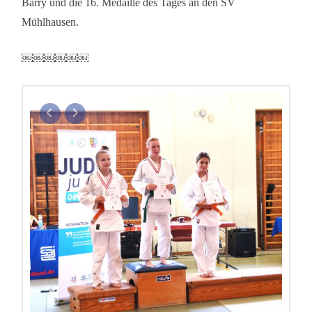
Barry und die 16. Medaille des Tages an den SV
Mühlhausen.
￼￼￼￼￼￼