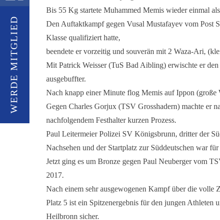
Bis 55 Kg startete Muhammed Memis wieder einmal als 
WERDE MITGLIED
Den Auftaktkampf gegen Vusal Mustafayev vom Post SV 
Klasse qualifiziert hatte,
beendete er vorzeitig und souverän mit 2 Waza-Ari, (kl
Mit Patrick Weisser (TuS Bad Aibling) erwischte er den
ausgebuffter.
Nach knapp einer Minute flog Memis auf Ippon (große W
Gegen Charles Gorjux (TSV Grosshadern) machte er na
nachfolgendem Festhalter kurzen Prozess.
Paul Leitermeier Polizei SV Königsbrunn, dritter der 
Nachsehen und der Startplatz zur Süddeutschen war für
Jetzt ging es um Bronze gegen Paul Neuberger vom TSV 
2017.
Nach einem sehr ausgewogenen Kampf über die volle Ze
Platz 5 ist ein Spitzenergebnis für den jungen Athleten
Heilbronn sicher.